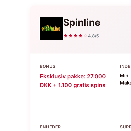
Spinline
★
★
★
★
☆
4.8/5
BONUS
IND
Min.
Eksklusiv pakke: 27.000
Maks
DKK + 1.100 gratis spins
ENHEDER
SUP