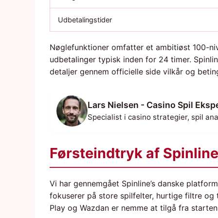
Udbetalingstider
Nøglefunktioner omfatter et ambitiøst 100-ni
udbetalinger typisk inden for 24 timer. Spinl
detaljer gennem officielle side vilkår og betin
Lars Nielsen - Casino Spil Eksp
Specialist i casino strategier, spil an
Førsteindtryk af Spinlin
Vi har gennemgået Spinline’s danske platform
fokuserer på store spilfelter, hurtige filtre 
Play og Wazdan er nemme at tilgå fra starten