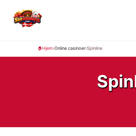
Hjem
›
Online casinoer
›
Spinline
🏠
Spin