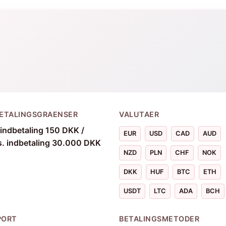
BETALINGSGRAENSER
VALUTAER
 indbetaling 150 DKK /
EUR
USD
CAD
AUD
. indbetaling 30.000 DKK
NZD
PLN
CHF
NOK
DKK
HUF
BTC
ETH
USDT
LTC
ADA
BCH
PORT
BETALINGSMETODER