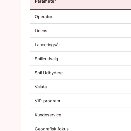
Parameter
Operatør
Licens
Lanceringsår
Spilleudvalg
Spil Udbydere
Valuta
VIP-program
Kundeservice
Geografisk fokus