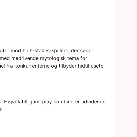
gter mod high-stakes-spillere, der søger
sig med medrivende mytologisk tema for
l fra konkurrenterne og tilbyder hidtil usete
nik. Højvolatilt gameplay kombinerer udvidende
r.